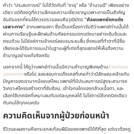
คำว่า “ประสบการณ์” ไม่ได้วัดกันที่ “อายุ” หรือ “จำนวนปี” เพียงอย่าง
เดียว แต่ต้องดูที่ความลึกและความเชี่ยวชาญเฉพาะทางเป็นสำคัญ
อันดับแรกที่คนไข้ควรตรวจสอบคือวุฒิบัตร
“ศัลยแพทย์ตกแต่ง
เฉพาะทาง”
จากแพทยสภา ซึ่งเป็นเครื่องการันตีว่าแพทย์ท่านนั้นได้
ผ่านการเรียนรู้และฝึกฝนด้านศัลยกรรมตกแต่งมาอย่างเข้มข้นและ
ครบถ้วน ไม่ใช่แค่การเข้าคอร์สอบรมระยะสั้น ยิ่งหมอที่ทำตาที่มีชื่อ
เสียงและได้รับการแนะนำในฐานะผู้ที่เก่งที่สุดแสดงให้เห็นถึงความ
ชำนาญอย่างแท้จริงครับ
นอกจากนี้ ให้ดูว่าแพทย์ท่านนั้นมีความชำนาญพิเศษด้าน
ศัลยกรรม
รอบดวงตา
หรือไม่ ลองสอบถามถึงเคสที่เคยทำว่ามีลักษณะคล้ายกับ
ปัญหาของเรามากน้อยแค่ไหน แพทย์ที่มีประสบการณ์สูงจะสามารถ
วิเคราะห์โครงสร้างตาที่ซับซ้อน, เข้าใจกลไกของกล้ามเนื้อตา, และ
เลือกใช้เทคนิคที่เหมาะสมกับแต่ละบุคคลได้ ไม่ใช่การใช้เทคนิคเดียว
กับคนไข้ทุกคนครับ
ความคิดเห็นจากผู้ป่วยก่อนหน้า
รีวิวและผลงานคือกระจกสะท้อนฝีมือของแพทย์ได้ดีที่สุด แต่เราต้องดู