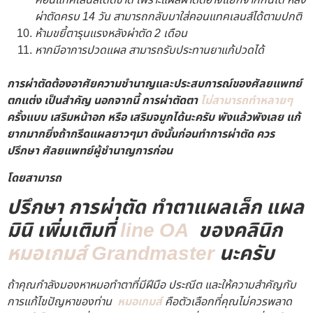
คอนแทคเลนส์เด็ดขาด เพราะแผลผ่าตัดอาจแยกจากกันได้ หลัง
ผ่าตัดครบ 14 วัน สามารถกลับมาใส่คอนแทคเลนส์ได้ตามปกติ
ห้ามขยี้ตารุนแรงหลังผ่าตัด 2 เดือน
หากมีอาการปวดแผล สามารถรับประทานยาแก้ปวดได้
การผ่าตัดต้องอาศัยความชำนาญและประสบการณ์ของศัลยแพทย์
ตกแต่ง เป็นสำคัญ นอกจากนี้ การผ่าตัดตา
ไม่สามารถทำหลายๆ
ครั้งแบบ เสริมหน้าอก หรือ เสริมจมูกได้นะครับ พังแล้วพังเลย แก้
ยากมากยิ่งถ้ากรีดแผลยาวๆมา ดังนั้นก่อนทำการผ่าตัด ควร
ปรึกษา ศัลยแพทย์ผู้ชำนาญการก่อน
โดยสามารถ
ปรึกษา การผ่าตัด ทำตาแผลเล็ก แผล
มินิ เพิ่มเติมที่
line OA
ของคลินิก
หมอเกมส์ Grandmaster
นะครับ
ถ้าคุณกำลังมองหาหมอทำตาที่มีฝีมือ ประณีต และให้ความสำคัญกับ
การแก้ไขปัญหาของท่าน
หมอเกมส์
คือตัวเลือกที่คุณไม่ควรพลาด