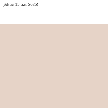
(อัปเดต 15 ต.ค. 2025)