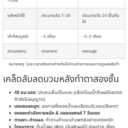
~70%
แต่งหน้าได้
ประมาณวัน 7–10
ประมาณวัน 14 เป็นต้น
ไป
เข้าที่สมบูรณ์
~1 เดือน
~1–2 เดือน
ความคงทน
ปานกลาง
คงทนสูง
หมายเหตุ: ระยะเวลาจริงอาจต่างกันไปตามร่างกายและการดูแลหลังทำ
เคล็ดลับลดบวมหลังทำตาสองชั้น
48 ชม.แรก:
ประคบเย็นเป็นระยะ (เลี่ยงโดนน้ำที่แผลโดยตรง
ถ้ายังไม่อนุญาต)
นอนหมอนสูง:
ลดการคั่งของน้ำและเลือดบริเวณเปลือกตา
งดออกกำลังกายหนัก & แอลกอฮอล์ 7 วันแรก
ทานยา–ทำแผล:
ทำตามคำแนะนำแพทย์อย่างเคร่งครัด
โภชนาการ:
ดื่มน้ำพอ เพียง เน้นผักผลไม้ ย่อยง่าย เลี่ยง