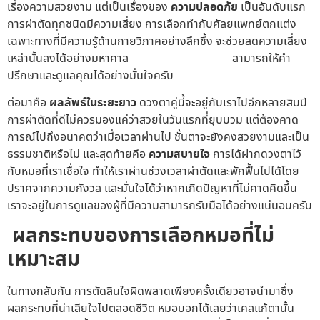
เรื่องความสวยงาม แต่เป็นเรื่องของ
ความปลอดภัย
เป็นอันดับแรก
การผ่าตัดทุกชนิดมีความเสี่ยง การเลือกทำกับศัลยแพทย์ตกแต่ง
เฉพาะทางที่มีความรู้ด้านกายวิภาคอย่างลึกซึ้ง จะช่วยลดความเสี่ยง
เหล่านั้นลงได้อย่างมหาศาล
หมอที่ทำตาที่เก่งที่สุด
สามารถให้คำ
ปรึกษาและดูแลคุณได้อย่างมั่นใจครับ
ต่อมาคือ
ผลลัพธ์ในระยะยาว
ดวงตาคู่นี้จะอยู่กับเราไปอีกหลายสิบปี
การผ่าตัดที่ดีไม่ควรมองแค่ว่าสวยในวันแรกที่ยุบบวม แต่ต้องคาด
การณ์ไปถึงอนาคตว่าเมื่อเวลาผ่านไป ชั้นตาจะยังคงสวยงามและเป็น
ธรรมชาติหรือไม่ และสุดท้ายคือ
ความสบายใจ
การได้ฝากดวงตาไว้
กับหมอที่เราเชื่อใจ ทำให้เราผ่านช่วงเวลาผ่าตัดและพักฟื้นไปได้โดย
ปราศจากความกังวล และมั่นใจได้ว่าหากเกิดปัญหาที่ไม่คาดคิดขึ้น
เราจะอยู่ในการดูแลของผู้ที่มีความสามารถรับมือได้อย่างแน่นอนครับ
ผลกระทบของการเลือกหมอที่ไม่
เหมาะสม
ในทางกลับกัน การตัดสินใจผิดพลาดเพียงครั้งเดียวอาจนำมาซึ่ง
ผลกระทบที่น่าเสียใจไปตลอดชีวิต หมอบอกได้เลยว่าเคสแก้ตานั้น