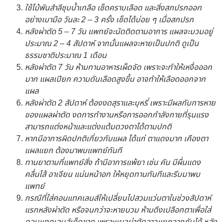
ใช้ไม้พันสำลีชุบน้ำเกลือ เช็ดคราบเลือด และสิ่งสกปรกออก
อย่างเบามือ วันละ 2 – 3 ครั้ง เช็ดได้บ่อย ๆ เมื่อสกปรก
หลังผ่าตัด 5 – 7 วัน แพทย์จะนัดติดตามอาการ แผลจะบวมอยู่
ประมาณ 2 – 4 สัปดาห์ จากนั้นแผลจะหายเป็นปกติ ดูเป็น
ธรรมชาติประมาณ
1
เดือน
หลังผ่าตัด 7 วัน ห้ามทานอาหารเผ็ดจัด เพราะจะทำให้เหงื่อออก
มาก แผลเปียก ความดันเลือดสูงขึ้น อาจทำให้เลือดออกจาก
แผล
หลังผ่าตัด 2 สัปดาห์ ต้องงดสุราและบุหรี่ เพราะมีผลกับการหาย
ของแผลผ่าตัด งดการทำงานหรือการออกกำลังกายที่รุนแรง
สามารถแต่งหน้าและแต่งแต้มดวงตาได้ตามปกติ
หากมีอาการผิดปกติเกี่ยวกับแผล ได้แก่ ตาแดงมาก เคืองตา
แผลแยก ต้องมาพบแพทย์ทันที
ทานยาตามที่แพทย์สั่ง ถ้ามีอาการแพ้ยา เช่น คัน มีผื่นแดง
คลื่นไส้ อาเจียน แน่นหน้าอก ให้หยุดทานทันทีและรีบมาพบ
แพทย์
กรณีที่ใส่คอนแทคเลนส์ให้เปลี่ยนไปสวมแว่นตาในช่วงสัปดาห์
แรกหลังผ่าตัด หรือจนกว่าจะหายบวม ห้ามดึงเปลือกตาเพื่อใส่