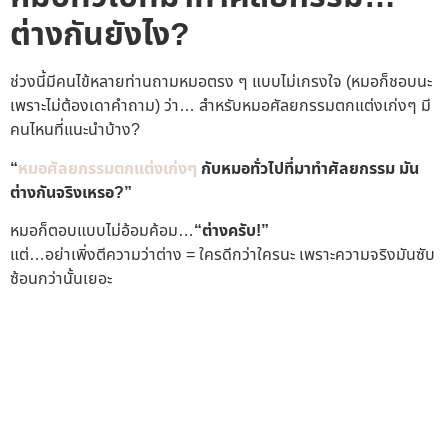
ต่างกันยังไง?
ช่วงนี้มีคนไข้หลายท่านถามหมอตรง ๆ แบบไม่เกรงใจ (หมอก็ชอบนะ
เพราะไม่ต้องเดาคำถาม) ว่า… สำหรับหมอศัลยกรรมตกแต่งเก่งๆ มี
คนไหนที่แนะนำบ้าง?
“
หมอศัลยกรรมตกแต่งเก่งๆ
กับหมอทั่วไปที่มาทำศัลยกรรม มัน
ต่างกันจริงเหรอ?”
หมอก็ตอบแบบไม่อ้อมค้อม…
“ต่างครับ!”
แต่…อย่าเพิ่งตีความว่าต่าง = ใครดีกว่าใครนะ เพราะความจริงมันซับ
ซ้อนกว่านั้นเยอะ