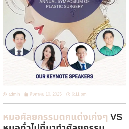
admin
สิงหาคม 10, 2025
6:11 pm
หมอศัลยกรรมตกแต่งเก่งๆ
VS
หมอทั่วไปที่มาทำศัลยกรรม…