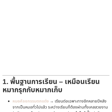
1. พื้นฐานการเรียน – เหมือนเรียน
หมากรุกกับหมากเก็บ
หมอศัลยกรรมตกแต่ง
→ เรียนต่อเฉพาะทางอีกหลายปีหลัง
จากเป็นหมอทั่วไปแล้ว ระหว่างเรียนก็ต้องผ่านทั้งเคสสวยงาม