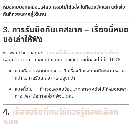
หมอเลยบอกเสมอ…ศัลยกรรมไม่ได้แข่งกันที่สวยวันแรก แต่แข่ง
กันที่สวยและอยู่ได้นาน
3. การรับมือกับเคสยาก – เรื่องนี้หมอ
ขอเล่าให้ฟัง
หมอพูดตรง ๆ เลยนะ…
เคสแก้ไม่ใช่ของชอบของหมอส่วนใหญ่
เพราะมันยากกว่าเคสปกติหลายเท่า และเสี่ยงที่ผลจะไม่เป๊ะ 100%
หมอศัลยกรรมตกแต่ง → มีเครื่องมือและเทคนิคหลากหลาย
กว่า โอกาสรับเคสยากเลยสูงกว่า
หมอทั่วไป → ถ้าเจอเคสซับซ้อนมาก อาจส่งต่อไปให้หมอเฉพาะ
ทาง เพราะโอกาสเสี่ยงพังมีเยอะ
4.
เรื่องจริงที่คนไข้ควรรู้ก่อนเลือก
หมอ