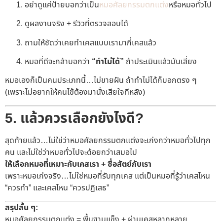
อย่าดูแค่ป้ายบอกว่าเป็น
หมอศัลยกรรมตกแต่ง
หรือหมอทั่วไป
ดูผลงานจริง + รีวิวที่ตรวจสอบได้
ถามให้ชัดว่าเคยทำเคสแบบเรามากี่เคสแล้ว
หมอที่ดีจะกล้าบอกว่า
“ทำไม่ได้”
ถ้าประเมินแล้วมันเสี่ยง
หมอเองก็เป็นคนประเภทนี้…ไม่ขายฝัน ถ้าทำไม่ได้ก็บอกตรง ๆ
(เพราะไม่อยากให้คนไข้ต้องมานั่งเสียใจทีหลัง)
5. แล้วควรเลือกยังไงดี?
สุดท้ายแล้ว…ไม่ใช่ว่าหมอศัลยกรรมตกแต่งจะเก่งกว่าหมอทั่วไปทุก
คน และไม่ใช่ว่าหมอทั่วไปจะด้อยกว่าเสมอไป
ให้เลือกหมอที่เหมาะกับเคสเรา + ซื่อสัตย์กับเรา
เพราะหมอเก่งจริง…ไม่ใช่หมอที่รับทุกเคส แต่เป็นหมอที่รู้ว่าเคสไหน
“ควรทำ” และเคสไหน “ควรปฏิเสธ”
สรุปสั้น ๆ:
หมอศัลยกรรมตกแต่ง = พื้นฐานแข็ง + ผ่านเคสหลากหลาย