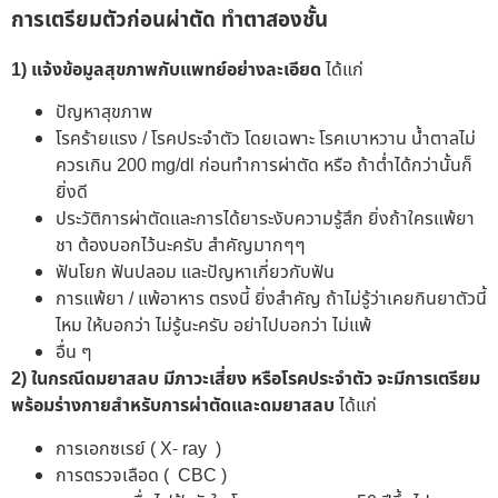
การเตรียมตัวก่อนผ่าตัด ทำตาสองชั้น
1) แจ้งข้อมูลสุขภาพกับแพทย์อย่างละเอียด
ได้แก่
ปัญหาสุขภาพ
โรคร้ายแรง / โรคประจำตัว โดยเฉพาะ โรคเบาหวาน น้ำตาลไม่
ควรเกิน 200 mg/dl ก่อนทำการผ่าตัด หรือ ถ้าต่ำได้กว่านั้นก็
ยิ่งดี
ประวัติการผ่าตัดและการได้ยาระงับความรู้สึก ยิ่งถ้าใครแพ้ยา
ชา ต้องบอกไว้นะครับ สำคัญมากๆๆ
ฟันโยก ฟันปลอม และปัญหาเกี่ยวกับฟัน
การแพ้ยา / แพ้อาหาร ตรงนี้ ยิ่งสำคัญ ถ้าไม่รู้ว่าเคยกินยาตัวนี้
ไหม ให้บอกว่า ไม่รู้นะครับ อย่าไปบอกว่า ไม่แพ้
อื่น ๆ
2)
ในกรณีดมยาสลบ
มีภาวะเสี่ยง หรือโรคประจำตัว จะมีการเตรียม
พร้อมร่างกายสำหรับการผ่าตัดและดมยาสลบ
ได้แก่
การเอกซเรย์ ( X- ray )
การตรวจเลือด ( CBC )