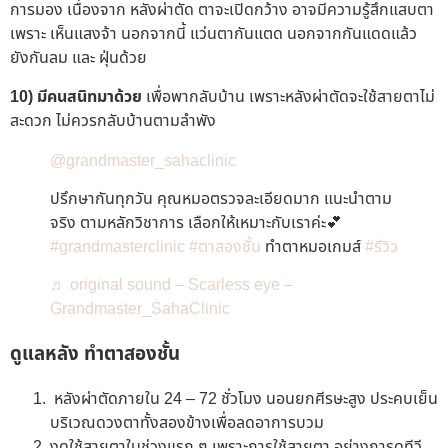
การมอง เนื่องจาก หลังผ่าตัด ตาจะเปิดกว้าง อาจมีความรู้สึกแสบตา
เพราะ เห็นแสงจ้า นอกจากนี้ แว่นตากันแตด นอกจากกันแดดแล้ว
ยังกันลม และ ฝุ่นด้วย
10) มีคนสนิทมาด้วย
เพื่อพากลับบ้าน เพราะหลังผ่าตัดจะใช้สายตาไม่
สะดวก ไม่ควรกลับบ้านตามลำพัง
@grandmaster_sahaclinic
ปรึกษากันทุกวัน คุณหมอตรวจละเอียดมาก แนะนำตาม
จริง ตามหลักวิชาการ เลือกให้เหมาะกับเราค่ะ💕
#grandmasterclinic
#ตาสองชั้น
ทำตาหมอเกมส์
#รีวิว
♬ original sound – Scarless eye –
Grandmaster_SahaClinic
ดูแลหลัง ทำตาสองชั้น
หลังผ่าตัดภายใน 24 –
72
ชั่วโมง นอนยกศีรษะสูง ประคบเย็น
บริเวณดวงตาทั้งสองข้างเพื่อลดอาการบวม
งดใช้สายตาในช่วงแรก ๆ เพราะการใช้สายตา อย่างการดูทีวี