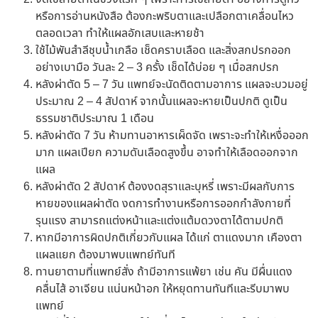
หรือการอ่านหนังสือ ต้องกะพริบตาและเปลือกตาเคลื่อนไหว
ตลอดเวลา ทำให้แผลอักเสบและหายช้า
ใช้ไม้พันสำลีชุบน้ำเกลือ เช็ดคราบเลือด และสิ่งสกปรกออก
อย่างเบามือ วันละ 2 – 3 ครั้ง เช็ดได้บ่อย ๆ เมื่อสกปรก
หลังผ่าตัด 5 – 7 วัน แพทย์จะนัดติดตามอาการ แผลจะบวมอยู่
ประมาณ 2 – 4 สัปดาห์ จากนั้นแผลจะหายเป็นปกติ ดูเป็น
ธรรมชาติประมาณ
1
เดือน
หลังผ่าตัด 7 วัน ห้ามทานอาหารเผ็ดจัด เพราะจะทำให้เหงื่อออก
มาก แผลเปียก ความดันเลือดสูงขึ้น อาจทำให้เลือดออกจาก
แผล
หลังผ่าตัด 2 สัปดาห์ ต้องงดสุราและบุหรี่ เพราะมีผลกับการ
หายของแผลผ่าตัด งดการทำงานหรือการออกกำลังกายที่
รุนแรง สามารถแต่งหน้าและแต่งแต้มดวงตาได้ตามปกติ
หากมีอาการผิดปกติเกี่ยวกับแผล ได้แก่ ตาแดงมาก เคืองตา
แผลแยก ต้องมาพบแพทย์ทันที
ทานยาตามที่แพทย์สั่ง ถ้ามีอาการแพ้ยา เช่น คัน มีผื่นแดง
คลื่นไส้ อาเจียน แน่นหน้าอก ให้หยุดทานทันทีและรีบมาพบ
แพทย์