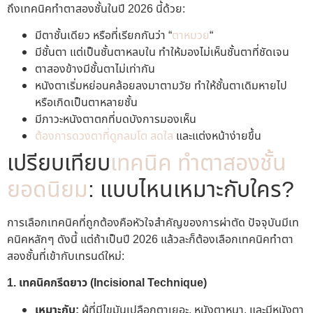
ถึงเทคนิคทำตาสองชั้นในปี 2026 นี้ด้วย:
มีตาชั้นเดียว หรือที่เรียกกันว่า “
ตาหมวย
“
มีชั้นตา แต่เป็นชั้นตาหลบใน ทำให้มองไม่เห็นชั้นตาที่ชัดเจน
ตาสองข้างมีชั้นตาไม่เท่ากัน
หนังตาเริ่มหย่อนคล้อยลงมาตามวัย ทำให้ชั้นตาเดิมหายไป
หรือเกิดเป็นตาหลายชั้น
มีภาวะหนังตาตกที่บดบังการมองเห็น
ต้องการดวงตาที่ดูกลมโต สดใส
และแต่งหน้าง่ายขึ้น
เปรียบเทียบ
เทคนิค ทำตาสองชั้น
ยอดนิยม
: แบบไหนเหมาะกับใคร?
การเลือกเทคนิคที่ถูกต้องคือหัวใจสำคัญของการผ่าตัด ปัจจุบันมีเท
คนิคหลักๆ ดังนี้ แต่ถ้าเป็นปี 2026 แล้วละก็ต้องเลือกเทคนิคทำตา
สองชั้นที่เข้ากับเทรนด์ใหม่:
1. เทคนิคกรีดยาว (Incisional Technique)
เหมาะกับ:
ผู้ที่มีไขมันเปลือกตาเยอะ, หนังตาหนา, และมีหนังตา