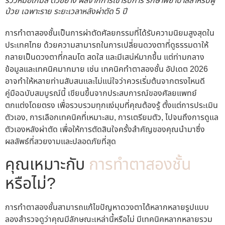
รีวิวหมอเกมส์ ตัวอย่าง ผลจากการเข้ารับการ รักษาพยาบาลสำหรับผู้
ป่วย เฉพาะราย ระยะเวลาหลังผ่าตัด 5 ปี
การทำตาสองชั้นเป็นการผ่าตัดศัลยกรรมที่ได้รับความนิยมสูงสุดใน
ประเทศไทย ด้วยความสามารถในการเปลี่ยนดวงตาที่ดูธรรมดาให้
กลายเป็นดวงตาที่กลมโต สดใส และมีเสน่ห์มากขึ้น แต่ท่ามกลาง
ข้อมูลและเทคนิคมากมาย เช่น เทคนิคทำตาสองชั้น อัปเดต 2026
อาจทำให้หลายท่านสับสนและไม่แน่ใจว่าควรเริ่มต้นจากตรงไหนดี
คู่มือฉบับสมบูรณ์นี้ เขียนขึ้นจากประสบการณ์ของศัลยแพทย์
ตกแต่งโดยตรง เพื่อรวบรวมทุกแง่มุมที่คุณต้องรู้ ตั้งแต่การประเมิน
ตัวเอง, การเลือกเทคนิคที่เหมาะสม, การเตรียมตัว, ไปจนถึงการดูแล
ตัวเองหลังผ่าตัด เพื่อให้การตัดสินใจครั้งสำคัญของคุณนำมาซึ่ง
ผลลัพธ์ที่สวยงามและปลอดภัยที่สุด
คุณเหมาะกับ
การทำตาสองชั้น
หรือไม่?
การทำตาสองชั้นสามารถแก้ไขปัญหาดวงตาได้หลากหลายรูปแบบ
ลองสำรวจดูว่าคุณมีลักษณะเหล่านี้หรือไม่ มีเทคนิคหลากหลายรวม