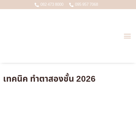
082 473 8000
095 957 7068
บทความหมอเกมส์ ( นพ.อดุลย์ชัย ว.22998 )
เทคนิค ทำตาสองชั้น 2026