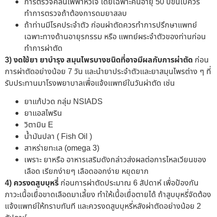
การตรวจคลื่นไฟฟ้าหัวใจ โดยเฉพาะคนอายุ 50 ปีขึ้นไปควร
ทำการตรวจถ้าต้องการดมยาสลบ
ถ้าท่านมีโรคประจำตัว ก่อนผ่าตัดควรทำการปรึกษาแพทย์
เฉพาะทางด้านอายุรกรรม หรือ แพทย์ผระจำตัวของท่านก่อน
ทำการผ่าตัด
3) งดใช้ยา ยาบำรุง สมุนไพรบางชนิดที่อาจมีผลกับการผ่าตัด
ก่อน
การผ่าตัดอย่างน้อย 7 วัน และนำยาประจำตัวและยาสมุนไพรต่าง ๆ ที่
รับประทานมาโรงพยาบาลเพื่อแจ้งแพทย์ในวันผ่าตัด เช่น
ยาแก้ปวด กลุ่ม NSIADS
ยาแอสไพริน
วิตามิน E
น้ำมันปลา ( Fish Oil )
สาหร่ายทะเล (omega 3)
เพราะ ยาหรือ อาหารเสริมดังกล่าวส่งผลต่อการไหลเวียนของ
เลือด เรียกง่ายๆ เลือดออกง่าย หยุดยาก
4) ควรงดสูบบุหรี่
ก่อนการผ่าตัดประมาณ 6 สัปดาห์ เพื่อป้องกัน
ภาวะเนื้อเยื่อขาดเลือดมาเลี้ยง ทำให้เนื้อเยื่อตายได้ ถ้าสูบบุหรี่จัดต้อง
แจ้งแพทย์ให้ทราบทันที และควรงดสูบบุหรี่หลังผ่าตัดอย่างน้อย 2