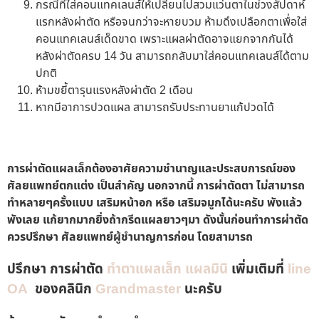
กรณีที่ใส่คอนแทคเลนส์ให้เปลี่ยนไปสวมแว่นตาในช่วงสัปดาห์
แรกหลังผ่าตัด หรือจนกว่าจะหายบวม ห้ามดึงเปลือกตาเพื่อใส่
คอนแทคเลนส์เด็ดขาด เพราะแผลผ่าตัดอาจแยกจากกันได้
หลังผ่าตัดครบ 14 วัน สามารถกลับมาใส่คอนแทคเลนส์ได้ตาม
ปกติ
ห้ามขยี้ตารุนแรงหลังผ่าตัด 2 เดือน
หากมีอาการปวดแผล สามารถรับประทานยาแก้ปวดได้
การผ่าตัดแผลเล็กต้องอาศัยความชำนาญและประสบการณ์ของ
ศัลยแพทย์ตกแต่ง เป็นสำคัญ นอกจากนี้ การผ่าตัดตา ไม่สามารถ
ทำหลายๆครั้งแบบ เสริมหน้าอก หรือ เสริมจมูกได้นะครับ พังแล้ว
พังเลย แก้ยากมากยิ่งถ้ากรีดแผลยาวๆมา ดังนั้นก่อนทำการผ่าตัด
ควรปรึกษา ศัลยแพทย์ผู้ชำนาญการก่อน โดยสามารถ
ปรึกษา การผ่าตัด
ทำตาแผลเล็ก
แผลมินิ
เพิ่มเติมที่
line
OA
ของคลินิก
Grandmaster
นะครับ