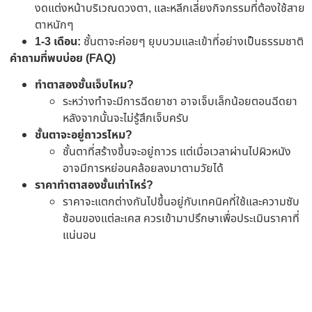
งดแต่งหน้าบริเวณดวงตา, และหลีกเลี่ยงกิจกรรมที่ต้องใช้สาย
ตาหนักๆ
1-3 เดือน:
ชั้นตาจะค่อยๆ ยุบบวมและเข้าที่อย่างเป็นธรรมชาติ
คำถามที่พบบ่อย (FAQ)
ทำตาสองชั้นเจ็บไหม?
ระหว่างทำจะมีการฉีดยาชา อาจเจ็บเล็กน้อยตอนฉีดยา
หลังจากนั้นจะไม่รู้สึกเจ็บครับ
ชั้นตาจะอยู่ถาวรไหม?
ชั้นตาที่สร้างขึ้นจะอยู่ถาวร แต่เมื่อเวลาผ่านไปผิวหนัง
อาจมีการหย่อนคล้อยลงมาตามวัยได้
ราคาทำตาสองชั้นเท่าไหร่?
ราคาจะแตกต่างกันไปขึ้นอยู่กับเทคนิคที่ใช้และความซับ
ซ้อนของแต่ละเคส ควรเข้ามาปรึกษาเพื่อประเมินราคาที่
แน่นอน