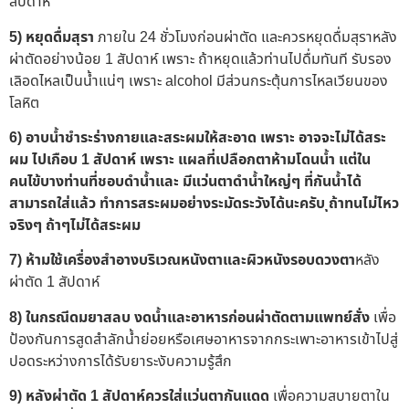
สัปดาห์
5) หยุดดื่มสุรา
ภายใน 24 ชั่วโมงก่อนผ่าตัด และควรหยุดดื่มสุราหลัง
ผ่าตัดอย่างน้อย 1 สัปดาห์ เพราะ ถ้าหยุดแล้วท่านไปดื่มทันที รับรอง
เลิอดไหลเป็นน้ำแน่ๆ เพราะ alcohol มีส่วนกระตุ้นการไหลเวียนของ
โลหิต
6) อาบน้ำชำระร่างกายและสระผมให้สะอาด เพราะ อาจจะไม่ได้สระ
ผม ไปเกือบ 1 สัปดาห์ เพราะ แผลที่เปลือกตาห้ามโดนน้ำ แต่ใน
คนไข้บางท่านที่ชอบดำน้ำและ มีแว่นตาดำน้ำใหญ่ๆ ที่กันน้ำได้
สามารถใส่แล้ว ทำการสระผมอย่างระมัดระวังได้นะครับ ุถ้าทนไม่ไหว
จริงๆ ถ้าๆไม่ได้สระผม
7) ห้ามใช้เครื่องสำอางบริเวณหนังตาและผิวหนังรอบดวงตา
หลัง
ผ่าตัด 1 สัปดาห์
8)
ในกรณีดมยาสลบ
งดน้ำและอาหารก่อนผ่าตัดตามแพทย์สั่ง
เพื่อ
ป้องกันการสูดสำลักน้ำย่อยหรือเศษอาหารจากกระเพาะอาหารเข้าไปสู่
ปอดระหว่างการได้รับยาระงับความรู้สึก
9) หลังผ่าตัด 1 สัปดาห์ควรใส่แว่นตากันแดด
เพื่อความสบายตาใน