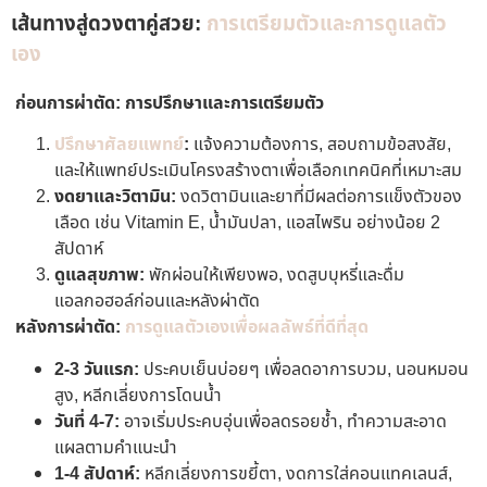
เส้นทางสู่ดวงตาคู่สวย:
การเตรียมตัวและการดูแลตัว
เอง
ก่อนการผ่าตัด: การปรึกษาและการเตรียมตัว
ปรึกษาศัลยแพทย์
:
แจ้งความต้องการ, สอบถามข้อสงสัย,
และให้แพทย์ประเมินโครงสร้างตาเพื่อเลือกเทคนิคที่เหมาะสม
งดยาและวิตามิน:
งดวิตามินและยาที่มีผลต่อการแข็งตัวของ
เลือด เช่น Vitamin E, น้ำมันปลา, แอสไพริน อย่างน้อย 2
สัปดาห์
ดูแลสุขภาพ:
พักผ่อนให้เพียงพอ, งดสูบบุหรี่และดื่ม
แอลกอฮอล์ก่อนและหลังผ่าตัด
หลังการผ่าตัด:
การดูแลตัวเองเพื่อผลลัพธ์ที่ดีที่สุด
2-3 วันแรก:
ประคบเย็นบ่อยๆ เพื่อลดอาการบวม, นอนหมอน
สูง, หลีกเลี่ยงการโดนน้ำ
วันที่ 4-7:
อาจเริ่มประคบอุ่นเพื่อลดรอยช้ำ, ทำความสะอาด
แผลตามคำแนะนำ
1-4 สัปดาห์:
หลีกเลี่ยงการขยี้ตา, งดการใส่คอนแทคเลนส์,