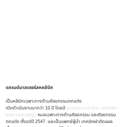
แกรนด์มาสเตอร์สหคลินิก
คลินิกทำตาที่ดีที่สุดคลินิกทำตาที่ดี
ที่สุด
เป็นคลินิกเฉพาะทางด้านศัลยกรรมตกแต่ง
เปิดดำเนินงานมากว่า 10 ปี โดยมี
คุณหมอเกมส์ (นพ. อดุลย์ชัย
ธรรมาแสงเสริฐ )
หมอเฉพาะทางด้านศัลยกรรม และศัลยกรรม
ตกแต่ง ตั้งแต่ปี 2547 และเป็นแพทย์ผู้นำ เทคนิคผ่าตัดแผล