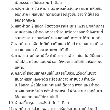
เป็นธรรมชาติประมาณ
1
เดือน
หลังผ่าตัด 7 วัน ห้ามทานอาหารเผ็ดจัด เพราะจะทำให้เหงื่อ
ออกมาก แผลเปียก ความดันเลือดสูงขึ้น อาจทำให้เลือด
ออกจากแผล
หลังผ่าตัด 2 สัปดาห์ ต้องงดสุราและบุหรี่ เพราะมีผลกับการ
หายของแผลผ่าตัด งดการทำงานหรือการออกกำลังกายที่
รุนแรง สามารถแต่งหน้าและแต่งแต้มดวงตาได้ตามปกติ
หากมีอาการผิดปกติเกี่ยวกับแผล ได้แก่ ตาแดงมาก เคือง
ตา แผลแยก ต้องมาพบแพทย์ทันที
ทานยาตามที่แพทย์สั่ง ถ้ามีอาการแพ้ยา เช่น คัน มีผื่นแดง
คลื่นไส้ อาเจียน แน่นหน้าอก ให้หยุดทานทันทีและรีบมาพบ
แพทย์
กรณีที่ใส่คอนแทคเลนส์ให้เปลี่ยนไปสวมแว่นตาในช่วง
สัปดาห์แรกหลังผ่าตัด หรือจนกว่าจะหายบวม ห้ามดึง
เปลือกตาเพื่อใส่คอนแทคเลนส์เด็ดขาด เพราะแผลผ่าตัด
อาจแยกจากกันได้ หลังผ่าตัดครบ 14 วัน สามารถกลับมา
ใส่คอนแทคเลนส์ได้ตามปกติ
ห้ามขยี้ตารุนแรงหลังผ่าตัด 2 เดือน
หากมีอาการปวดแผล สามารถรับประทานยาแก้ปวดได้