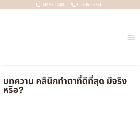
082 473 8000
095 957 7068
บทความหมอเกมส์ ( นพ.อดุลย์ชัย ว.22998 )
บทความ คลินิกทำตาที่ดีที่สุด มีจริง
หรือ?