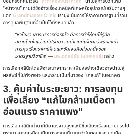
บ่อยครั้งที่คีย์เวิร์ด
“
ทำตาสองชั้นราคาถูก
“
นำไปสู่การบวกเพิ่ม
“หน้างาน” ภายใต้ข้ออ้างเรื่องเทคนิคพิเศษหรืออุปกรณ์เสริมต่างๆ
แต่ที่
Grandmaster Clinic
เรามุ่งเน้นการให้ราคามาตรฐานที่รวม
การดูแลพื้นฐานที่จำเป็นไว้ทั้งหมดแล้ว
“หัวใจของการบริการที่จริงใจ คือการทำให้คนไข้รู้สึก
สบายใจตั้งแต่วันที่ปรึกษา จนถึงวันที่เห็นผลลัพธ์หลังทำ
การคุยเรื่องราคาให้จบและชัดเจนคือส่วนหนึ่งของ
มาตรฐานวิชาชีพ”
—
นพ.อดุลย์ชัย (หมอเกมส์)
กล่าว
การเลือกคลินิกโดยพิจารณาจากราคาเพียงอย่างเดียวอาจนำไปสู่
ผลลัพธ์ที่ไม่พึงพอใจ และกลายเป็นที่มาของ “เคสแก้” ในอนาคต
3. คุ้มค่าในระยะยาว: การลงทุน
เพื่อเลี่ยง “แก้ไขกล้ามเนื้อตา
อ่อนแรง ราคาแพง”
การเลือกคลินิกทำตาที่มีมาตรฐานสูงและมีชื่อเสียงเรื่องความตรงไป
ตรงมา อาจดูเหมือนเป็นการลงทุนที่มากกว่าในตอนแรก แต่เมื่อ