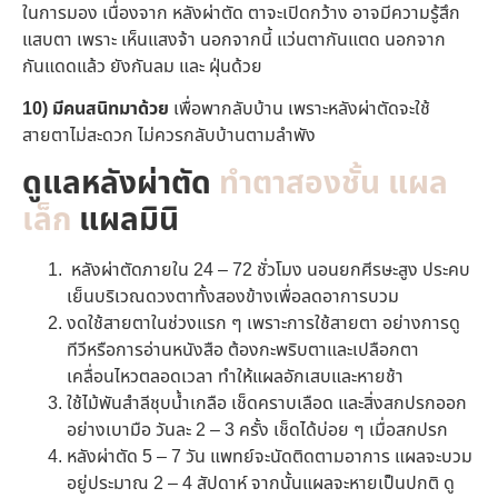
ในการมอง เนื่องจาก หลังผ่าตัด ตาจะเปิดกว้าง อาจมีความรู้สึก
แสบตา เพราะ เห็นแสงจ้า นอกจากนี้ แว่นตากันแตด นอกจาก
กันแดดแล้ว ยังกันลม และ ฝุ่นด้วย
10) มีคนสนิทมาด้วย
เพื่อพากลับบ้าน เพราะหลังผ่าตัดจะใช้
สายตาไม่สะดวก ไม่ควรกลับบ้านตามลำพัง
ดูแลหลังผ่าตัด
ทำตาสองชั้น แผล
เล็ก
แผลมินิ
หลังผ่าตัดภายใน 24 –
72
ชั่วโมง นอนยกศีรษะสูง ประคบ
เย็นบริเวณดวงตาทั้งสองข้างเพื่อลดอาการบวม
งดใช้สายตาในช่วงแรก ๆ เพราะการใช้สายตา อย่างการดู
ทีวีหรือการอ่านหนังสือ ต้องกะพริบตาและเปลือกตา
เคลื่อนไหวตลอดเวลา ทำให้แผลอักเสบและหายช้า
ใช้ไม้พันสำลีชุบน้ำเกลือ เช็ดคราบเลือด และสิ่งสกปรกออก
อย่างเบามือ วันละ 2 – 3 ครั้ง เช็ดได้บ่อย ๆ เมื่อสกปรก
หลังผ่าตัด 5 – 7 วัน แพทย์จะนัดติดตามอาการ แผลจะบวม
อยู่ประมาณ 2 – 4 สัปดาห์ จากนั้นแผลจะหายเป็นปกติ ดู