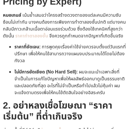
Pricing by Expert)
หมอเกมส์
เน้นย้ำเสมอว่าโครงสร้างดวงตาของแต่ละคนมีความซับ
ซ้อนไม่เท่ากัน บางคนต้องการเพียงการทำตาสองชั้นปกติ แต่บางคน
กลับมีภาวะกล้ามเนื้อตาอ่อนแรงร่วมด้วย ซึ่งต้องใช้เทคนิคที่สูงกว่า
ดังนั้น
ราคาทำตาสองชั้น
จึงควรถูกกำหนดจากปัญหาที่เกิดขึ้นจริง
ราคาที่ชัดเจน:
การพูดคุยเรื่องค่าใช้จ่ายควรจบตั้งแต่วันแรกที่
ปรึกษา เพื่อให้คนไข้สามารถวางแผนงบประมาณได้โดยไม่ต้อง
กังวล
ไม่มีการยัดเยียด (No Hard Sell):
ผมจะแนะนำเฉพาะสิ่งที่
จำเป็นในการแก้ไขปัญหาเพื่อให้ผลลัพธ์ออกมาดูเป็นธรรมชาติ
และปลอดภัยที่สุด อะไรที่ไม่จำเป็นหรือทำไปแล้วไม่คุ้มค่า ผม
จะแจ้งตามตรงเพื่อให้คนไข้ตัดสินใจอย่างอิสระครับ
2. อย่าหลงเชื่อโฆษณา “ราคา
เริ่มต้น” ที่ต่ำเกินจริง