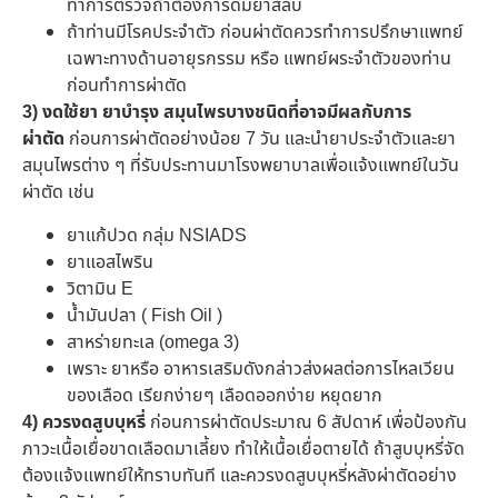
ทำการตรวจถ้าต้องการดมยาสลบ
ถ้าท่านมีโรคประจำตัว ก่อนผ่าตัดควรทำการปรึกษาแพทย์
เฉพาะทางด้านอายุรกรรม หรือ แพทย์ผระจำตัวของท่าน
ก่อนทำการผ่าตัด
3) งดใช้ยา ยาบำรุง สมุนไพรบางชนิดที่อาจมีผลกับการ
ผ่าตัด
ก่อนการผ่าตัดอย่างน้อย 7 วัน และนำยาประจำตัวและยา
สมุนไพรต่าง ๆ ที่รับประทานมาโรงพยาบาลเพื่อแจ้งแพทย์ในวัน
ผ่าตัด เช่น
ยาแก้ปวด กลุ่ม NSIADS
ยาแอสไพริน
วิตามิน E
น้ำมันปลา ( Fish Oil )
สาหร่ายทะเล (omega 3)
เพราะ ยาหรือ อาหารเสริมดังกล่าวส่งผลต่อการไหลเวียน
ของเลือด เรียกง่ายๆ เลือดออกง่าย หยุดยาก
4) ควรงดสูบบุหรี่
ก่อนการผ่าตัดประมาณ 6 สัปดาห์ เพื่อป้องกัน
ภาวะเนื้อเยื่อขาดเลือดมาเลี้ยง ทำให้เนื้อเยื่อตายได้ ถ้าสูบบุหรี่จัด
ต้องแจ้งแพทย์ให้ทราบทันที และควรงดสูบบุหรี่หลังผ่าตัดอย่าง