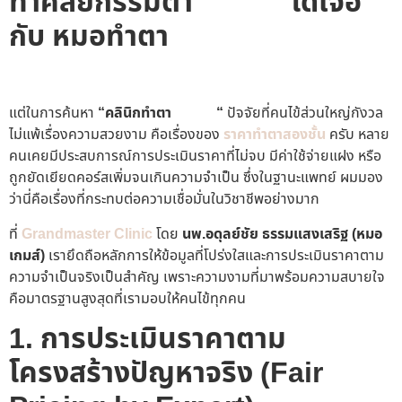
ทำศัลยกรรมตา
ที่ดีที่สุด
ได้เจอ
กับ หมอทำตา
ที่เก่งที่สุด
คลินิก
ทำตาที่ดีที่สุด
แต่ในการค้นหา
“คลินิกทำตา
ที่ดีที่สุด
“
ปัจจัยที่คนไข้ส่วนใหญ่กังวล
ไม่แพ้เรื่องความสวยงาม คือเรื่องของ
ราคาทำตาสองชั้น
ครับ หลาย
คนเคยมีประสบการณ์การประเมินราคาที่ไม่จบ มีค่าใช้จ่ายแฝง หรือ
ถูกยัดเยียดคอร์สเพิ่มจนเกินความจำเป็น ซึ่งในฐานะแพทย์ ผมมอง
ว่านี่คือเรื่องที่กระทบต่อความเชื่อมั่นในวิชาชีพอย่างมาก
ที่
Grandmaster Clinic
โดย
นพ.อดุลย์ชัย ธรรมแสงเสริฐ (หมอ
เกมส์)
เรายึดถือหลักการให้ข้อมูลที่โปร่งใสและการประเมินราคาตาม
ความจำเป็นจริงเป็นสำคัญ เพราะความงามที่มาพร้อมความสบายใจ
คือมาตรฐานสูงสุดที่เรามอบให้คนไข้ทุกคน
1. การประเมินราคาตาม
โครงสร้างปัญหาจริง (Fair