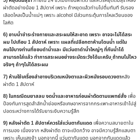
5) หยุดดื่มสุรา
ภายใน 24 ชั่วโมงก่อนผ่าตัด และควรหยุดดื่มสุราหลัง
ผ่าตัดอย่างน้อย 1 สัปดาห์ เพราะ ถ้าหยุดแล้วท่านไปดื่มทันที รับรอง
เลิอดไหลเป็นน้ำแน่ๆ เพราะ alcohol มีส่วนกระตุ้นการไหลเวียนของ
โลหิต
6) อาบน้ำชำระร่างกายและสระผมให้สะอาด เพราะ อาจจะไม่ได้สระ
ผม ไปเกือบ 1 สัปดาห์ เพราะ แผลที่เปลือกตาห้ามโดนน้ำ แต่ใน
คนไข้บางท่านที่ชอบดำน้ำและ มีแว่นตาดำน้ำใหญ่ๆ ที่กันน้ำได้
สามารถใส่แล้ว ทำการสระผมอย่างระมัดระวังได้นะครับ ุถ้าทนไม่ไหว
จริงๆ ถ้าๆไม่ได้สระผม
7) ห้ามใช้เครื่องสำอางบริเวณหนังตาและผิวหนังรอบดวงตา
หลัง
ผ่าตัด 1 สัปดาห์
8)
ในกรณีดมยาสลบ
งดน้ำและอาหารก่อนผ่าตัดตามแพทย์สั่ง
เพื่อ
ป้องกันการสูดสำลักน้ำย่อยหรือเศษอาหารจากกระเพาะอาหารเข้าไปสู่
ปอดระหว่างการได้รับยาระงับความรู้สึก
9) หลังผ่าตัด 1 สัปดาห์ควรใส่แว่นตากันแดด
เพื่อความสบายตาใน
การมอง เนื่องจาก หลังผ่าตัด ตาจะเปิดกว้าง อาจมีความรู้สึกแสบตา
เพราะ เห็นแสงจ้า นอกจากนี้ แว่นตากันแตด นอกจากกันแดดแล้ว