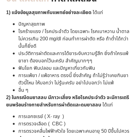
1) แจ้งข้อมูลสุขภาพกับแพทย์อย่างละเอียด
ได้แก่
ปัญหาสุขภาพ
โรคร้ายแรง / โรคประจำตัว โดยเฉพาะ โรคเบาหวาน น้ำตาล
ไม่ควรเกิน 200 mg/dl ก่อนทำการผ่าตัด หรือ ถ้าต่ำได้กว่า
นั้นก็ยิ่งดี
ประวัติการผ่าตัดและการได้ยาระงับความรู้สึก ยิ่งถ้าใครแพ้
ยาชา ต้องบอกไว้นะครับ สำคัญมากๆๆ
ฟันโยก ฟันปลอม และปัญหาเกี่ยวกับฟัน
การแพ้ยา / แพ้อาหาร ตรงนี้ ยิ่งสำคัญ ถ้าไม่รู้ว่าเคยกินยา
ตัวนี้ไหม ให้บอกว่า ไม่รู้นะครับ อย่าไปบอกว่า ไม่แพ้
อื่น ๆ
2)
ในกรณีดมยาสลบ
มีภาวะเสี่ยง หรือโรคประจำตัว จะมีการเตรี
ยมพร้อมร่างกายสำหรับการผ่าตัดและดมยาสลบ
ได้แก่
การเอกซเรย์ ( X- ray )
การตรวจเลือด ( CBC )
การตรวจคลื่นไฟฟ้าหัวใจ โดยเฉพาะคนอายุ 50 ปีขึ้นไปควร