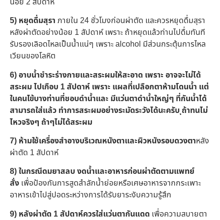
น้อย 2 สัปดาห์
5) หยุดดื่มสุรา
ภายใน 24 ชั่วโมงก่อนผ่าตัด และควรหยุดดื่มสุรา
หลังผ่าตัดอย่างน้อย 1 สัปดาห์ เพราะ ถ้าหยุดแล้วท่านไปดื่มทันที
รับรองเลิอดไหลเป็นน้ำแน่ๆ เพราะ alcohol มีส่วนกระตุ้นการไหล
เวียนของโลหิต
6) อาบน้ำชำระร่างกายและสระผมให้สะอาด เพราะ อาจจะไม่ได้
สระผม ไปเกือบ 1 สัปดาห์ เพราะ แผลที่เปลือกตาห้ามโดนน้ำ แต่
ในคนไข้บางท่านที่ชอบดำน้ำและ มีแว่นตาดำน้ำใหญ่ๆ ที่กันน้ำได้
สามารถใส่แล้ว ทำการสระผมอย่างระมัดระวังได้นะครับ ุถ้าทนไม่
ไหวจริงๆ ถ้าๆไม่ได้สระผม
7) ห้ามใช้เครื่องสำอางบริเวณหนังตาและผิวหนังรอบดวงตา
หลัง
ผ่าตัด 1 สัปดาห์
8)
ในกรณีดมยาสลบ
งดน้ำและอาหารก่อนผ่าตัดตามแพทย์
สั่ง
เพื่อป้องกันการสูดสำลักน้ำย่อยหรือเศษอาหารจากกระเพาะ
อาหารเข้าไปสู่ปอดระหว่างการได้รับยาระงับความรู้สึก
9) หลังผ่าตัด 1 สัปดาห์ควรใส่แว่นตากันแดด
เพื่อความสบายตา