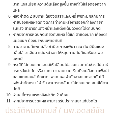
มาก แผลเปียก ความดันเลือดสูงขึ้น อาจทำให้เลือดออกจาก
แผล
หลังผ่าตัด 2 สัปดาห์ ต้องงดสุราและบุหรี่ เพราะมีผลกับการ
หายของแผลผ่าตัด งดการทำงานหรือการออกกำลังกายที่
รุนแรง สามารถแต่งหน้าและแต่งแต้มดวงตาได้ตามปกติ
หากมีอาการผิดปกติเกี่ยวกับแผล ได้แก่ ตาแดงมาก เคืองตา
แผลแยก ต้องมาพบแพทย์ทันที
ทานยาตามที่แพทย์สั่ง ถ้ามีอาการแพ้ยา เช่น คัน มีผื่นแดง
คลื่นไส้ อาเจียน แน่นหน้าอก ให้หยุดทานทันทีและรีบมาพบ
แพทย์
กรณีที่ใส่คอนแทคเลนส์ให้เปลี่ยนไปสวมแว่นตาในช่วงสัปดาห์
แรกหลังผ่าตัด หรือจนกว่าจะหายบวม ห้ามดึงเปลือกตาเพื่อใส่
คอนแทคเลนส์เด็ดขาด เพราะแผลผ่าตัดอาจแยกจากกันได้
หลังผ่าตัดครบ 14 วัน สามารถกลับมาใส่คอนแทคเลนส์ได้ตาม
ปกติ
ห้ามขยี้ตารุนแรงหลังผ่าตัด 2 เดือน
หากมีอาการปวดแผล สามารถรับประทานยาแก้ปวดได้
ประวัติหมอเกมส์ ( นพ.อดุลย์ชัย