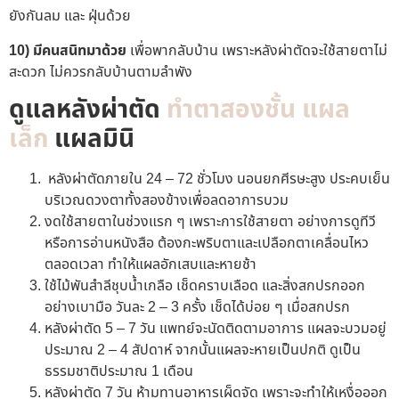
ยังกันลม และ ฝุ่นด้วย
10) มีคนสนิทมาด้วย
เพื่อพากลับบ้าน เพราะหลังผ่าตัดจะใช้สายตาไม่
สะดวก ไม่ควรกลับบ้านตามลำพัง
ดูแลหลังผ่าตัด
ทำตาสองชั้น แผล
เล็ก
แผลมินิ
หลังผ่าตัดภายใน 24 –
72
ชั่วโมง นอนยกศีรษะสูง ประคบเย็น
บริเวณดวงตาทั้งสองข้างเพื่อลดอาการบวม
งดใช้สายตาในช่วงแรก ๆ เพราะการใช้สายตา อย่างการดูทีวี
หรือการอ่านหนังสือ ต้องกะพริบตาและเปลือกตาเคลื่อนไหว
ตลอดเวลา ทำให้แผลอักเสบและหายช้า
ใช้ไม้พันสำลีชุบน้ำเกลือ เช็ดคราบเลือด และสิ่งสกปรกออก
อย่างเบามือ วันละ 2 – 3 ครั้ง เช็ดได้บ่อย ๆ เมื่อสกปรก
หลังผ่าตัด 5 – 7 วัน แพทย์จะนัดติดตามอาการ แผลจะบวมอยู่
ประมาณ 2 – 4 สัปดาห์ จากนั้นแผลจะหายเป็นปกติ ดูเป็น
ธรรมชาติประมาณ
1
เดือน
หลังผ่าตัด 7 วัน ห้ามทานอาหารเผ็ดจัด เพราะจะทำให้เหงื่อออก