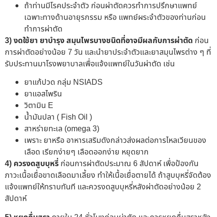
ถ้าท่านมีโรคประจำตัว ก่อนผ่าตัดควรทำการปรึกษาแพทย์
เฉพาะทางด้านอายุรกรรม หรือ แพทย์ผระจำตัวของท่านก่อน
ทำการผ่าตัด
3) งดใช้ยา ยาบำรุง สมุนไพรบางชนิดที่อาจมีผลกับการผ่าตัด
ก่อน
การผ่าตัดอย่างน้อย 7 วัน และนำยาประจำตัวและยาสมุนไพรต่าง ๆ ที่
รับประทานมาโรงพยาบาลเพื่อแจ้งแพทย์ในวันผ่าตัด เช่น
ยาแก้ปวด กลุ่ม NSIADS
ยาแอสไพริน
วิตามิน E
น้ำมันปลา ( Fish Oil )
สาหร่ายทะเล (omega 3)
เพราะ ยาหรือ อาหารเสริมดังกล่าวส่งผลต่อการไหลเวียนของ
เลือด เรียกง่ายๆ เลือดออกง่าย หยุดยาก
4) ควรงดสูบบุหรี่
ก่อนการผ่าตัดประมาณ 6 สัปดาห์ เพื่อป้องกัน
ภาวะเนื้อเยื่อขาดเลือดมาเลี้ยง ทำให้เนื้อเยื่อตายได้ ถ้าสูบบุหรี่จัดต้อง
แจ้งแพทย์ให้ทราบทันที และควรงดสูบบุหรี่หลังผ่าตัดอย่างน้อย 2
สัปดาห์