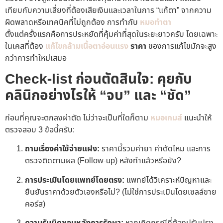
เทียบกับความเสี่ยงที่ต้องเสียเงินและเวลาในการ “แก้ตา” จากความ
ผิดพลาดหรือเทคนิคที่ไม่ถูกต้อง การทำกับ
หมอทำตา
ที่เก่งที่สุด
ตั้งแต่ครั้งแรกคือการประหยัดที่คุ้มค่าที่สุดในระยะยาวครับ โดยเฉพาะ
ในเคสที่ต้อง
แก้ไขกล้ามเนื้อตาอ่อนแรง
ราคา
ของการแก้ไขมักจะสูง
กว่าการทำใหม่เสมอ
Check-list ก่อนตัดสินใจ: คุยกับ
คลินิกอย่างไรให้ “จบ” และ “ชัด”
ก่อนที่คุณจะตกลงผ่าตัด ไม่ว่าจะเป็นที่ใดก็ตาม
หมอเกมส์
แนะนำให้
ตรวจสอบ 3 ข้อนี้ครับ:
ถามเรื่องค่าใช้จ่ายแฝง:
ราคานี้รวมค่ายา ค่าตัดไหม และการ
ตรวจติดตามผล (Follow-up) หลังทำแล้วหรือยัง?
การประเมินโดยแพทย์โดยตรง:
แพทย์ได้วิเคราะห์ปัญหาและ
ยืนยันราคาด้วยตัวเองหรือไม่? (ไม่ใช่การประเมินโดยเซลล์ขาย
คอร์ส)