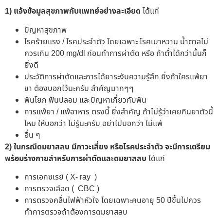
1) แจ้งข้อมูลสุขภาพกับแพทย์อย่างละเอียด
ได้แก่
ปัญหาสุขภาพ
โรคร้ายแรง / โรคประจำตัว โดยเฉพาะ โรคเบาหวาน น้ำตาลไม่
ควรเกิน 200 mg/dl ก่อนทำการผ่าตัด หรือ ถ้าต่ำได้กว่านั้นก็
ยิ่งดี
ประวัติการผ่าตัดและการได้ยาระงับความรู้สึก ยิ่งถ้าใครแพ้ยา
ชา ต้องบอกไว้นะครับ สำคัญมากๆๆ
ฟันโยก ฟันปลอม และปัญหาเกี่ยวกับฟัน
การแพ้ยา / แพ้อาหาร ตรงนี้ ยิ่งสำคัญ ถ้าไม่รู้ว่าเคยกินยาตัวนี้
ไหม ให้บอกว่า ไม่รู้นะครับ อย่าไปบอกว่า ไม่แพ้
อื่น ๆ
2)
ในกรณีดมยาสลบ
มีภาวะเสี่ยง หรือโรคประจำตัว จะมีการเตรียม
พร้อมร่างกายสำหรับการผ่าตัดและดมยาสลบ
ได้แก่
การเอกซเรย์ ( X- ray )
การตรวจเลือด ( CBC )
การตรวจคลื่นไฟฟ้าหัวใจ โดยเฉพาะคนอายุ 50 ปีขึ้นไปควร
ทำการตรวจถ้าต้องการดมยาสลบ