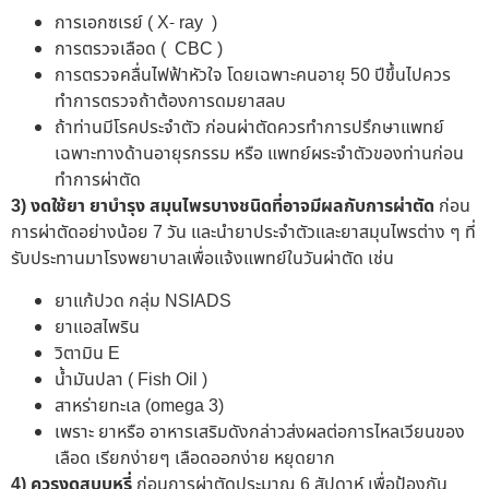
การเอกซเรย์ ( X- ray )
การตรวจเลือด ( CBC )
การตรวจคลื่นไฟฟ้าหัวใจ โดยเฉพาะคนอายุ 50 ปีขึ้นไปควร
ทำการตรวจถ้าต้องการดมยาสลบ
ถ้าท่านมีโรคประจำตัว ก่อนผ่าตัดควรทำการปรึกษาแพทย์
เฉพาะทางด้านอายุรกรรม หรือ แพทย์ผระจำตัวของท่านก่อน
ทำการผ่าตัด
3) งดใช้ยา ยาบำรุง สมุนไพรบางชนิดที่อาจมีผลกับการผ่าตัด
ก่อน
การผ่าตัดอย่างน้อย 7 วัน และนำยาประจำตัวและยาสมุนไพรต่าง ๆ ที่
รับประทานมาโรงพยาบาลเพื่อแจ้งแพทย์ในวันผ่าตัด เช่น
ยาแก้ปวด กลุ่ม NSIADS
ยาแอสไพริน
วิตามิน E
น้ำมันปลา ( Fish Oil )
สาหร่ายทะเล (omega 3)
เพราะ ยาหรือ อาหารเสริมดังกล่าวส่งผลต่อการไหลเวียนของ
เลือด เรียกง่ายๆ เลือดออกง่าย หยุดยาก
4) ควรงดสูบบุหรี่
ก่อนการผ่าตัดประมาณ 6 สัปดาห์ เพื่อป้องกัน