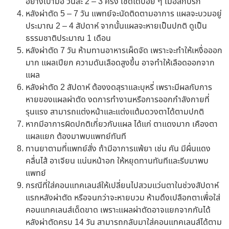
อย่างเบามือ วันละ 2 – 3 ครั้ง เช็ดได้บ่อย ๆ เมื่อสกปรก
หลังผ่าตัด 5 – 7 วัน แพทย์จะนัดติดตามอาการ แผลจะบวมอยู่
ประมาณ 2 – 4 สัปดาห์ จากนั้นแผลจะหายเป็นปกติ ดูเป็น
ธรรมชาติประมาณ
1
เดือน
หลังผ่าตัด 7 วัน ห้ามทานอาหารเผ็ดจัด เพราะจะทำให้เหงื่อออก
มาก แผลเปียก ความดันเลือดสูงขึ้น อาจทำให้เลือดออกจาก
แผล
หลังผ่าตัด 2 สัปดาห์ ต้องงดสุราและบุหรี่ เพราะมีผลกับการ
หายของแผลผ่าตัด งดการทำงานหรือการออกกำลังกายที่
รุนแรง สามารถแต่งหน้าและแต่งแต้มดวงตาได้ตามปกติ
หากมีอาการผิดปกติเกี่ยวกับแผล ได้แก่ ตาแดงมาก เคืองตา
แผลแยก ต้องมาพบแพทย์ทันที
ทานยาตามที่แพทย์สั่ง ถ้ามีอาการแพ้ยา เช่น คัน มีผื่นแดง
คลื่นไส้ อาเจียน แน่นหน้าอก ให้หยุดทานทันทีและรีบมาพบ
แพทย์
กรณีที่ใส่คอนแทคเลนส์ให้เปลี่ยนไปสวมแว่นตาในช่วงสัปดาห์
แรกหลังผ่าตัด หรือจนกว่าจะหายบวม ห้ามดึงเปลือกตาเพื่อใส่
คอนแทคเลนส์เด็ดขาด เพราะแผลผ่าตัดอาจแยกจากกันได้
หลังผ่าตัดครบ 14 วัน สามารถกลับมาใส่คอนแทคเลนส์ได้ตาม