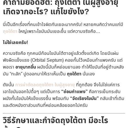
คำถามยอดฮิต: ถุงใต้ตา ในผู้สูงอายุ
เกิดจากอะไร? แก้ไขยังไง?
นี่เป็นอีกเรื่องที่คนเข้าใจผิดกันเยอะมากครับ! หลายคนคิดว่าคนแก่มี
ถุงใต้ตา
ใหญ่เพราะไขมันมันเยอะขึ้น แต่ความจริงคือ…
ไม่ใช่เลยครับ!
ความจริงคือ ทุกคนมีก้อนไขมันใต้ตาอยู่แล้วตั้งแต่เกิด โดยมีแผ่น
พังผืดแข็งแรง (Orbital Septum) คอยกั้นไว้เหมือนกำแพงครับ แต่
พอเรา
อายุมากขึ้น
ผนังนี้มันก็หย่อนยานลง ทำให้ไขมันที่อยู่ด้านหลัง
มัน “ทะลัก” ปูดออกมาให้เราเห็นเป็น
ถุงใต้ตา
นั่นเอง
ดังนั้น
การผ่าตัดลดถุงใต้ตา ในผู้สูงอายุ
ที่ถูกต้อง จึงไม่ใช่แค่การ
เอาไขมันออกไปดื้อๆ แต่เป็นการ
“ซ่อมกำแพง”
คือการเย็บกระชับ
ผนังกั้นไขมันให้แข็งแรงขึ้น พร้อมกับ
“จัดเรียงไขมัน”
กลับเข้าที่เดิม
และตัดหนังตาส่วนเกินที่หย่อนคล้อยออกไปครับ
วิธีรักษาและกำจัดถุงใต้ตา มีอะไร