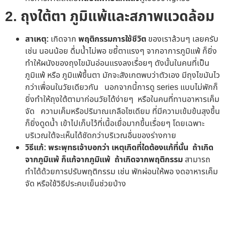
2. ถุงใต้ตา ภูมิแพ้และสภาพแวดล้อม
สาเหตุ:
เกิดจาก
พฤติกรรมการใช้ชีวิต
ของเราล้วนๆ เลยครับ
เช่น นอนน้อย ดื่มน้ำไม่พอ ขยี้ตาแรงๆ จากอาการภูมิแพ้ ก็ยิ่ง
ทำให้ผนังของถุงไขมันอ่อนแรงลงเรื่อยๆ ดังนั้นในคนที่เป็น
ภูมิแพ้ หรือ ภูมิแพ้ขึ้นตา มักจะสังเกตพบว่าตัวเอง มีถุงไขมันไว
กว่าเพื่อนในวัยเดียวกัน นอกจากนี้การดู series แบบไม่พักก็
ยิ่งทำให้ถุงใต้ตามาก่อนวัยได้ง่ายๆ หรือในคนที่ทานอาหารเค็ม
จัด ความเค็มหรือปริมาณเกลือไซเดียม ที่มีความเข้มข้นสุงขึ้น
ก็ยิ่งดูดน้ำ เข้าไปเก็บไว้ที่เนื้อเยื่อมากขึ้นเรื่อยๆ โดยเฉพาะ
บริเวณใต้จะเห็นได้ชัดกว่าบริเวณอื่นของร่างกาย
วิธีแก้: พระพุทธเจ้าบอกว่า เหตุเกิดที่ใดต้องแก้ที่นั้น ถ้าเกิด
จากภูมิแพ้ ก็แก้จากภูมิแพ้ ถ้าเกิดจากพฤติกรรม
สามารถ
ทำได้ด้วยการปรับพฤติกรรม เช่น พักผ่อนให้พอ งดอาหารเค็ม
จัด หรือใช้วิธีประคบเย็นช่วยบ้าง