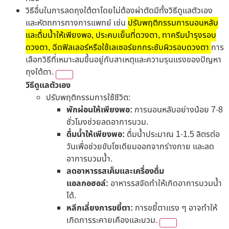
วิธีอื่นในการลดถุงใต้ตาโดยไม่ต้องผ่าตัดมีทั้งวิธีดูแลตัวเอง
และหัตถการทางการแพทย์ เช่น
ปรับพฤติกรรมการนอนหลับ
และดื่มน้ำให้เพียงพอ, ประคบเย็นที่ดวงตา, ทาครีมบำรุงรอบ
ดวงตา, ฉีดฟิลเลอร์หรือใช้เลเซอร์ยกกระชับผิวรอบดวงตา
การ
เลือกวิธีที่เหมาะสมขึ้นอยู่กับสาเหตุและความรุนแรงของปัญหา
ถุงใต้ตา.
วิธีดูแลตัวเอง
ปรับพฤติกรรมการใช้ชีวิต:
พักผ่อนให้เพียงพอ:
การนอนหลับอย่างน้อย 7-8
ชั่วโมงช่วยลดอาการบวม.
ดื่มน้ำให้เพียงพอ:
ดื่มน้ำประมาณ 1-1.5 ลิตรต่อ
วันเพื่อช่วยขับโซเดียมออกจากร่างกาย และลด
อาการบวมน้ำ.
ลดอาหารรสเค็มและเครื่องดื่ม
แอลกอฮอล์:
อาหารรสจัดทำให้เกิดอาการบวมน้ำ
ได้.
หลีกเลี่ยงการขยี้ตา:
การขยี้ตาแรง ๆ อาจทำให้
เกิดการระคายเคืองและบวม.