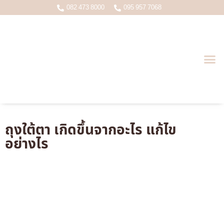
082 473 8000
095 957 7068
บทความหมอเกมส์ ( นพ.อดุลย์ชัย ว.22998 )
ถุงใต้ตา เกิดขึ้นจากอะไร แก้ไข
อย่างไร