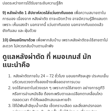
ปอดระหว่างการได้รับยาระงับความรู้สึก
9) หลังผ่าตัด 1 สัปดาห์ควรใส่แว่นตากันแดด
เพื่อความสบายตาใน
การมอง เนื่องจาก หลังผ่าตัด ตาจะเปิดกว้าง อาจมีความรู้สึกแสบตา
เพราะ เห็นแสงจ้า นอกจากนี้ แว่นตากันแตด นอกจากกันแดดแล้ว
ยังกันลม และ ฝุ่นด้วย
10) มีคนสนิทมาด้วย
เพื่อพากลับบ้าน เพราะหลังผ่าตัดจะใช้สายตาไม่
สะดวก ไม่ควรกลับบ้านตามลำพัง
ดูแลหลังผ่าตัด ที่ หมอเกมส์ มัก
แนะนำคือ
หลังผ่าตัดภายใน 24 –
72
ชั่วโมง นอนยกศีรษะสูง ประคบเย็น
บริเวณดวงตาทั้งสองข้างเพื่อลดอาการบวม
งดใช้สายตาในช่วงแรก ๆ เพราะการใช้สายตา อย่างการดูทีวี
หรือการอ่านหนังสือ ต้องกะพริบตาและเปลือกตาเคลื่อนไหว
ตลอดเวลา ทำให้แผลอักเสบและหายช้า
ใช้ไม้พันสำลีชุบน้ำเกลือ เช็ดคราบเลือด และสิ่งสกปรกออก