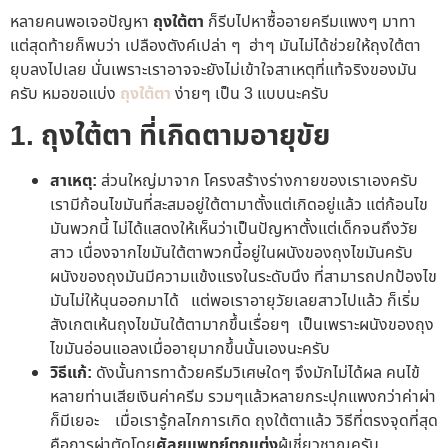
หลายคนพอเจอปัญหา
ถุงใต้ตา
ก็รีบไปหาซื้ออายครีมแพงๆ มาทา
แต่สุดท้ายก็พบว่า เปลืองตังค์เปล่า ๆ ฮ่าๆ มันไม่ได้ช่วยให้ถุงใต้ตา
ยุบลงไปเลย นั่นเพราะเราอาจจะยังไม่เข้าใจสาเหตุที่แท้จริงของมัน
ครับ หมอขอแบ่ง
ถุงใต้ตา
ง่ายๆ เป็น 3 แบบนะครับ
1. ถุงใต้ตา ที่เกิดตามอายุขัย
สาเหตุ:
ส่วนใหญ่มาจาก โครงสร้างร่างกายของเราเองครับ
เรามีก้อนไขมันที่สะสมอยู่ใต้ตามาตั้งแต่เกิดอยู่แล้ว แต่ก้อนไข
มันพวกนี้ ไม่ได้แสดงให้เห็นว่าเป็นปัญหาตั้งแต่เด็กจนถึงวัย
สาว เนื่องจากไขมันใต้ตาพวกนี้อยู่ในผนังของถุงไขมันครับ
ผนังของถุงมันมีความแข้งแรงในระดับนึง ที่สามารถปกป้องไข
มันไม่ให้นุนออกมาได้ แต่พอเราอายุวัยเลยสาวไปแล้ว ก็เริ่ม
สังเกตเห้นถุงไขมันใต้ตามากขึ้นเรื่อยๆ เป็นเพราะผนังของถุง
ไขมันอ่อนแอลงเมื่ออายุมากขึ้นนั้นเองนะครับ
วิธีแก้:
ดังนั้นการทาด้วยครีมวิเศษใดๆ จึงมักไม่ได้ผล คนไข้
หลายท่านเสียเงินค่าครีม รวมๆแล้วหลายกระปุกแพงกว่าค่าผ่า
ก็มีเยอะ เมื่อเรารู้กลไกการเกิด ถุงใต้ตาแล้ว วิธีที่ตรงจุดที่สุด
คือการผ่าตัดโดย
ศัลยแพทย์ตกแต่ง
ผู้เชี่ยวชาญครับ