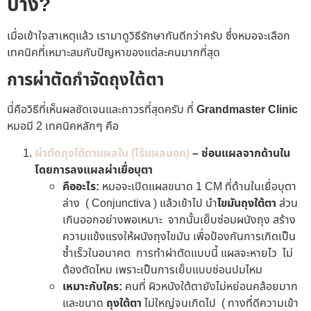
บ้าง?
เมื่อเข้าใจสาเหตุแล้ว เรามาดูวิธีรักษากันดีกว่าครับ ซึ่งหมอจะเลือก
เทคนิคที่เหมาะสมกับปัญหาของแต่ละคนมากที่สุด
การผ่าตัดกำจัดถุงใต้ตา
นี่คือวิธีที่เห็นผลชัดเจนและถาวรที่สุดครับ ที่
Grandmaster Clinic
หมอมี 2 เทคนิคหลักๆ คือ
ผ่าตัดถุงใต้ตาแผลใน (ไร้แผลนอก)
– ซ่อนแผลจากด้านใน
โดยการลงแผลผ่าเยื่อบุตา
คืออะไร:
หมอจะเปิดแผลขนาด 1 CM ที่ด้านในเยื่อบุตา
ล่าง ( Conjunctiva ) แล้วเข้าไป นำ
ไขมันถุงใต้ตา
ส่วน
เกินออกอย่างพอเหมาะ จากนั้นเย็บซ่อมผนังถุง สร้าง
ความแข้งแรงให้ผนังถุงไขมัน เพื่อป้องกันการเกิดเป็น
ซ้ำเร็วในอนาคต การทำผ่าตัดแบบนี้ แผลจะหายไว ไม่
ต้องตัดไหม เพราะเป็นการเย็บแบบซ่อนปมไหม
เหมาะกับใคร:
คนที่ ผิวหนังใต้ตายังไม่หย่อนคล้อยมาก
และขนาด
ถุงใต้ตา
ไม่ใหญ่จนเกิดไป ( ทางที่ดีความเข้า