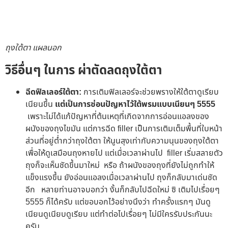
ถุงใต้ตา แผลนอก
วิธีอื่นๆ ในการ ผ่าตัดลดถุงใต้ตา
ฉีดฟิลเลอร์ใต้ตา:
การเติมฟิลเลอร์จะช่วยพรางให้ใต้ตาดูเรียบ
เนียนขึ้น
แต่เป็นการซ่อนปัญหาไว้ใต้พรมแบบเนียนๆ 5555
เพราะไม่ได้แก้ปัญหาที่ต้นเหตุที่เกิดจากการอ่อนแอลงของ
ผนังของถุงไขมัน แต่การฉีด filler เป็นการเติมเต็มพื้นที่ใบหน้า
ส่วนที่อยู่ต่ำกว่าถุงใต้ตา ให้นูนสุงเท่ากับความนุนของถุงใต้ตา
เพื่อให้ดูเสมือนถุงหายไป แต่เมื่อเวลาผ่านไป filler เริ่มสลายตัว
ถุงก็จะเห็นชัดขึ้นมาใหม่ หรือ ถ้าผนังของถุงที่ยังไม่ถูกทำให้
แข็งแรงขึ้น ยังอ่อนแอลงเมื่อเวลาผ่านไป ถุงก็กลับมาเด่นชัด
อีก หลายท่านอาจบอกว่า งั้นก็กลับไปฉีดใหม่ ซิ เติมไปเรื่อยๆ
5555 ก็ได้ครับ แต่ขอบอกไว้อย่างนึงว่า ทำครั้งแรกๆ มันดู
เนียนดูเนียบดูเรียบ แต่ทำต่อไปเรื่อยๆ ไม่มีใครรับประกันนะ
ครับ