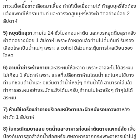
ภาวะเนื้อเยื่อขาดเลือดมาเลี้ยง ทำให้เนื้อเยื่อตายได้ ถ้าสูบบุหรี่จัดต้อง
แจ้งแพทย์ให้ทราบทันที และควรงดสูบบุหรี่หลังผ่าตัดอย่างน้อย 2
สัปดาห์
5) หยุดดื่มสุรา
ภายใน 24 ชั่วโมงก่อนผ่าตัด และควรหยุดดื่มสุราหลัง
ผ่าตัดอย่างน้อย 1 สัปดาห์ เพราะ ถ้าหยุดแล้วท่านไปดื่มทันที รับรอง
เลิอดไหลเป็นน้ำแน่ๆ เพราะ alcohol มีส่วนกระตุ้นการไหลเวียนของ
โลหิต
6)
อาบน้ำชำระร่างกาย
และสระผมให้สะอาด เพราะ อาจจะไม่ได้สระผม
ไปเกือบ 1 สัปดาห์ เพราะ แผลที่เปลือกตาห้ามโดนน้ำ แต่ในคนไข้บาง
ท่านที่ชอบดำน้ำและ มีแว่นตาดำน้ำใหญ่ๆ ที่กันน้ำได้ สามารถใส่แล้ว
ทำการสระผมอย่างระมัดระวังได้นะครับ ุถ้าทนไม่ไหวจริงๆ ถ้าๆไม่ได้
สระผม
7) ห้ามใช้เครื่องสำอางบริเวณหนังตาและผิวหนังรอบดวงตา
หลัง
ผ่าตัด 1 สัปดาห์
8)
ในกรณีดมยาสลบ
งดน้ำและอาหารก่อนผ่าตัดตามแพทย์สั่ง
เพื่อ
ป้องกันการสูดสำลักน้ำย่อยหรือเศษอาหารจากกระเพาะอาหารเข้าไปสู่