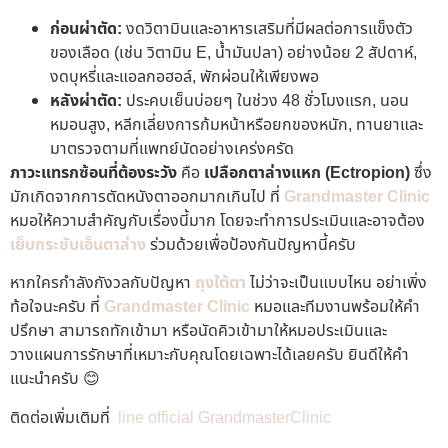
ก่อนผ่าตัด:
งดวิตามินและอาหารเสริมที่มีผลต่อการแข็งตัว
ของเลือด (เช่น วิตามิน E, น้ำมันปลา) อย่างน้อย 2 สัปดาห์,
งดบุหรี่และแอลกอฮอล์, พักผ่อนให้เพียงพอ
หลังผ่าตัด:
ประคบเย็นบ่อยๆ ในช่วง 48 ชั่วโมงแรก, นอน
หมอนสูง, หลีกเลี่ยงการก้มหน้าหรือยกของหนัก, ทานยาและ
มาตรวจตามที่แพทย์นัดอย่างเคร่งครัด
ภาวะแทรกซ้อนที่ต้องระวัง
คือ
เปลือกตาล่างแหก (Ectropion)
ซึ่ง
มักเกิดจากการตัดหนังตาออกมากเกินไป ที่
Grandmaster Clinic
หมอให้ความสำคัญกับเรื่องนี้มาก โดยจะทำการประเมินและอาจต้อง
เย็บกระชับเอ็นตาล่าง
ร่วมด้วยเพื่อป้องกันปัญหานี้ครับ
หากใครกำลังกังวลกับปัญหา
ถุงใต้ตา
ไม่ว่าจะเป็นแบบไหน อย่าเพิ่ง
ท้อใจนะครับ ที่
Grandmaster Clinic
หมอและทีมงานพร้อมให้คำ
ปรึกษา สามารถทักเข้ามา หรือนัดคิวเข้ามาให้หมอประเมินและ
วางแผนการรักษาที่เหมาะกับคุณโดยเฉพาะได้เลยครับ ยินดีให้คำ
แนะนำครับ 😊
ติดต่อเพิ่มเติมที่
line official GrandmasterClinic