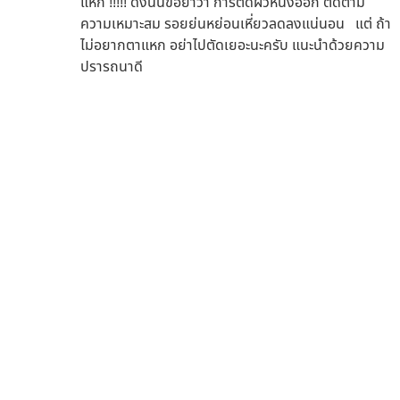
แหก !!!!! ดังนั้นขอย้ำว่า การตัดผิวหนังออก ตัดตาม
ความเหมาะสม รอยย่นหย่อนเหี่ยวลดลงแน่นอน แต่ ถ้า
ไม่อยากตาแหก อย่าไปตัดเยอะนะครับ แนะนำด้วยความ
ปรารถนาดี