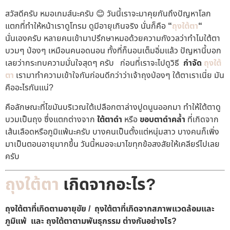
สวัสดีครับ หมอเกมส์นะครับ 😊 วันนี้เราจะมาคุยกันถึงปัญหาโลก
แตกที่ทำให้หน้าเราดูโทรม ดูมีอายุเกินจริง นั่นก็คือ
“
ถุงใต้ตา
“
นั่นเองครับ หลายคนเข้ามาปรึกษาหมอด้วยความกังวลว่าทำไมใต้ตา
บวมๆ ป่องๆ เหมือนคนอดนอน ทั้งที่ก็นอนเต็มอิ่มแล้ว ปัญหานี้บอก
เลยว่ากระทบความมั่นใจสุดๆ ครับ ก่อนที่เราจะไปดูวิธี
กำจัด
ถุงใต้
ตา
เรามาทำความเข้าใจกันก่อนดีกว่าว่าเจ้าถุงป่องๆ ใต้ตาเราเนี่ย มัน
คืออะไรกันแน่?
คือลักษณะที่ไขมันบริเวณใต้เปลือกตาล่างปูดนูนออกมา ทำให้ใต้ตาดู
บวมเป็นถุง ซึ่งแตกต่างจาก
ใต้ตาดำ
หรือ
ขอบตาดำคล้ำ
ที่เกิดจาก
เส้นเลือดหรือภูมิแพ้นะครับ บางคนเป็นตั้งแต่หนุ่มสาว บางคนก็เพิ่ง
มาเป็นตอนอายุมากขึ้น วันนี้หมอจะมาไขทุกข้อสงสัยให้เคลียร์ไปเลย
ครับ
ถุงใต้ตา
เกิดจากอะไร?
ถุงใต้ตาที่เกิดตามอายุขัย / ถุงใต้ตาที่เกิดจากสภาพแวดล้อมและ
ภูมิแพ้ และ ถุงใต้ตาตามพันธุกรรม ต่างกันอย่างไร?