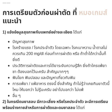
……
การเตรียมตัวก่อนผ่าตัด ที่
หมอเกมส์
แนะนำ
1) แจ้งข้อมูลสุขภาพกับแพทย์อย่างละเอียด
ได้แก่
ปัญหาสุขภาพ
โรคร้ายแรง / โรคประจำตัว โดยเฉพาะ โรคเบาหวาน น้ำตาลไม่
ควรเกิน 200 mg/dl ก่อนทำการผ่าตัด หรือ ถ้าต่ำได้กว่านั้นก็
ยิ่งดี
ประวัติการผ่าตัดและการได้ยาระงับความรู้สึก ยิ่งถ้าใครแพ้ยา
ชา ต้องบอกไว้นะครับ สำคัญมากๆๆ
ฟันโยก ฟันปลอม และปัญหาเกี่ยวกับฟัน
การแพ้ยา / แพ้อาหาร ตรงนี้ ยิ่งสำคัญ ถ้าไม่รู้ว่าเคยกินยาตัวนี้
ไหม ให้บอกว่า ไม่รู้นะครับ อย่าไปบอกว่า ไม่แพ้
อื่น ๆ
2)
ในกรณีดมยาสลบ
มีภาวะเสี่ยง หรือโรคประจำตัว จะมีการเตรียม
พร้อมร่างกายสำหรับการผ่าตัดและดมยาสลบ
ได้แก่