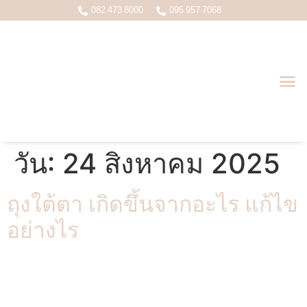
082 473 8000
095 957 7068
บทความหมอเกมส์ ( นพ.อดุลย์ชัย ว.22998 )
วัน:
24 สิงหาคม 2025
ถุงใต้ตา เกิดขึ้นจากอะไร แก้ไข
อย่างไร