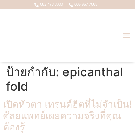
082 473 8000
095 957 7068
บทความหมอเกมส์ ( นพ.อดุลย์ชัย ว.22998 )
ป้ายกำกับ:
epicanthal
fold
เปิดหัวตา เทรนด์ฮิตที่ไม่จำเป็น!
ศัลยแพทย์เผยความจริงที่คุณ
ต้องรู้