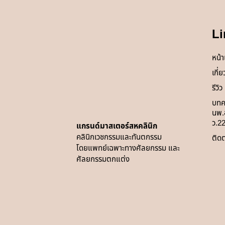
Li
หน้
เกี่
รีวิว
บทค
นพ.อ
ว.2
แกรนด์มาสเตอร์สหคลินิก
คลินิกเวชกรรมและทันตกรรม
ติดต
โดยแพทย์
เฉพาะทางศัลยกรรม และ
ศัลยกรรมตกแต่ง