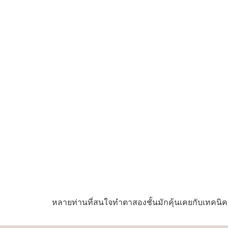
หลายท่านที่สนใจทำตาสองชั้นมักคุ้นเคยกับเทคนิคดั