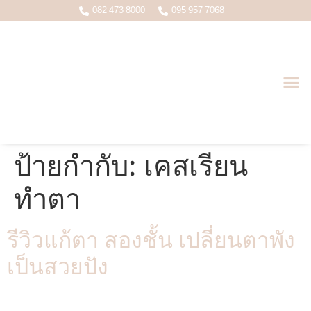
082 473 8000
095 957 7068
บทความหมอเกมส์ ( นพ.อดุลย์ชัย ว.22998 )
ป้ายกำกับ:
เคสเรียน
ทำตา
รีวิวแก้ตา สองชั้น เปลี่ยนตาพัง
เป็นสวยปัง