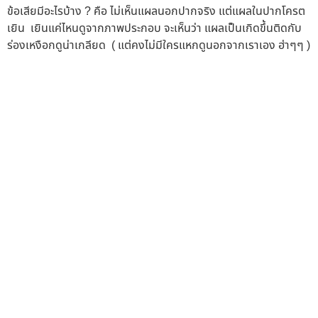
ข้อเสียมีอะไรบ้าง ? คือ ไม่เห็นแผลนอกปากจริง แต่แผลในปากโครต
เยิน เยินแค่ไหนดูจากภาพประกอบ จะเห็นว่า แผลเป็นเกิดขึ้นติดกับ
ร่องเหงือกดูน่าเกลียด ( แต่คงไม่มีใครแหกดูนอกจากเราเอง ฮ่าๆๆ )