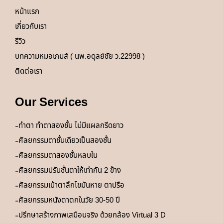
หน้าแรก
เกี่ยวกับเรา
รีวิว
บทความหมอเกมส์ ( นพ.อดุลย์ชัย ว.22998 )
ติดต่อเรา
Our Services
ทำตา ทำตาสองชั้น ไม่มีแผลกรีดยาว
ศัลยกรรมตาชั้นเดียวเป็นสองชั้น
ศัลยกรรมตาสองชั้นหลบใน
ศัลยกรรมปรับชั้นตาให้เท่ากัน 2 ข้าง
ศัลยกรรมเบ้าตาลึกไขมันหาย ตาปรือ
ศัลยกรรมหนังตาตกในวัย 30-50 ปี
ปรึกษาสร้างภาพเสมือนจริง ด้วยกล้อง Virtual 3 D